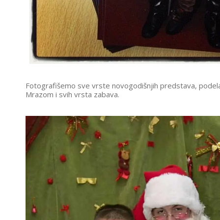
Fotografišemo sve vrste novogodišnjih predstava, podela
Mrazom i svih vrsta zabava.