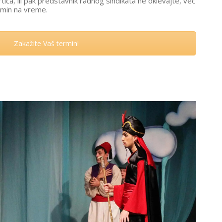
 vrtića, ili pak predstavnik radnog sindikata ne oklevajte, već
rmin na vreme.
Zakažite Vaš termin!