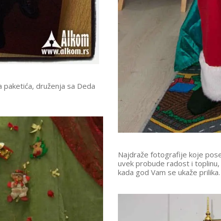
 paketića, druženja sa Deda
Najdraže fotografije koje pos
uvek probude radost i toplinu,
kada god Vam se ukaže prilika.