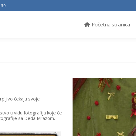
 50
Početna stranica
pljivo čekaju svoje
stvo u vidu fotografija koje će
fotografije sa Deda Mrazom.