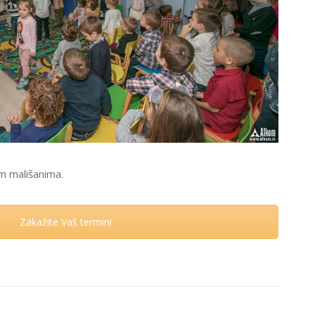
im mališanima.
Zakažite Vaš termin!