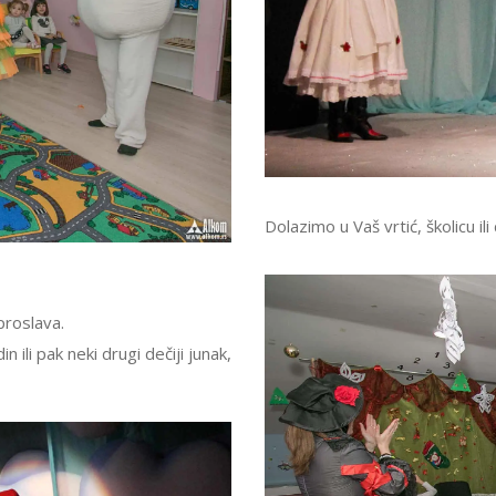
Dolazimo u Vaš vrtić, školicu i
proslava.
 ili pak neki drugi dečiji junak,