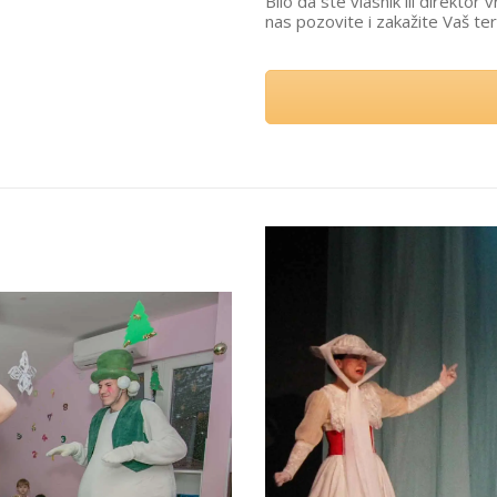
Bilo da ste vlasnik ili direktor
nas pozovite i zakažite Vaš te