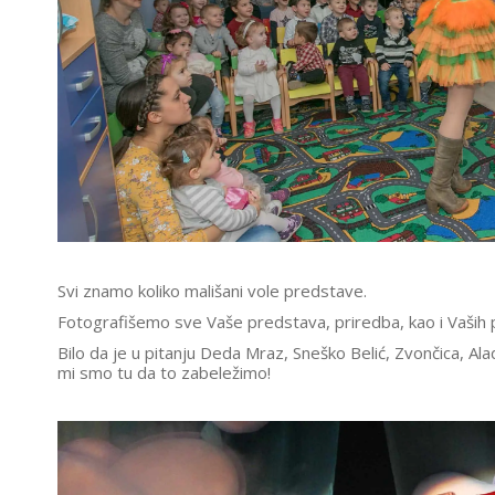
Svi znamo koliko mališani vole predstave.
Fotografišemo sve Vaše predstava, priredba, kao i Vaših 
Bilo da je u pitanju Deda Mraz, Sneško Belić, Zvončica, Aladin
mi smo tu da to zabeležimo!