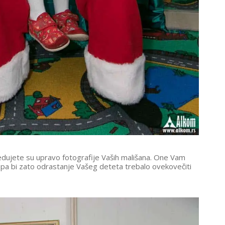
edujete su upravo fotografije Vaših mališana. One Vam
 pa bi zato odrastanje Vašeg deteta trebalo ovekovečiti