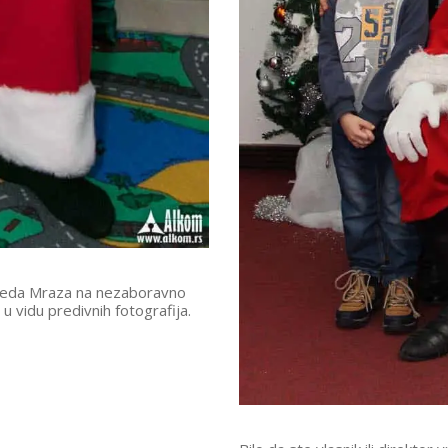
 Deda Mraza na nezaboravno
u vidu predivnih fotografija.