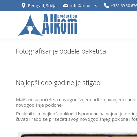
Beograd, Srbija
info@alkom.rs
+381 69 50 676
Fotografisanje dodele paketića
Najlepši deo godine je stigao!
Mališani su počeli sa novogodišnjem odbrojavanjem i nestr
novogodišnje poklone!
Poklonite im najlepši poklon! Uspomenu na najranije detinj
čuvati i rado se prisećati svog novogodišnjeg poklona i 